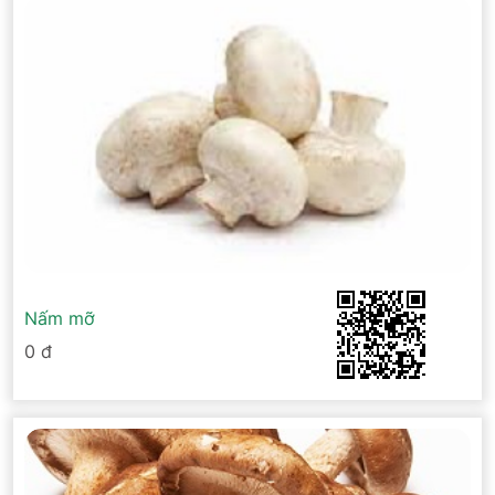
Nấm mỡ
0 đ