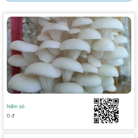
Nấm sò
0 đ