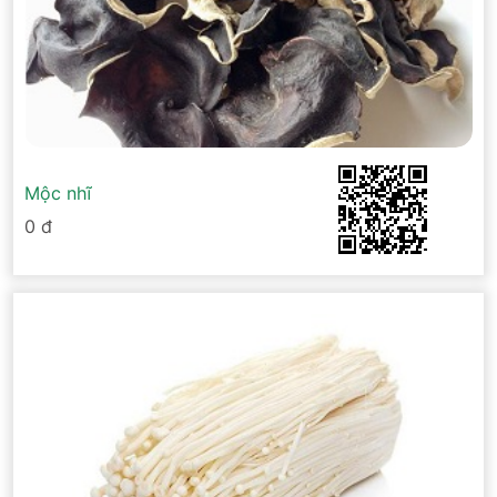
Mộc nhĩ
0 đ