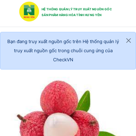
HỆ THỐNG QUẢN LÝ TRUY XUẤT NGUỒN GỐC
SẢN PHẨM HÀNG HÓA TỈNH HƯNG YÊN
Bạn đang truy xuất nguồn gốc trên Hệ thống quản lý
truy xuất nguồn gốc trong chuỗi cung ứng của
CheckVN