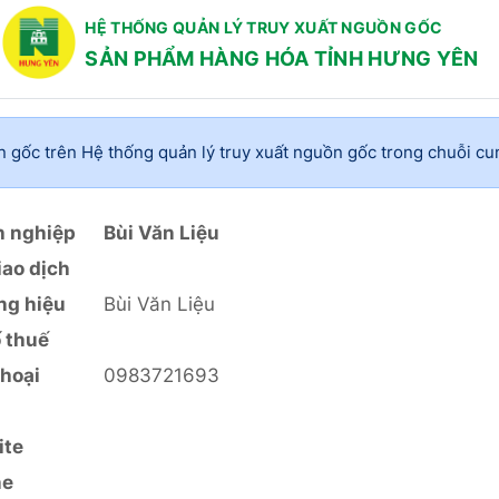
HỆ THỐNG QUẢN LÝ TRUY XUẤT NGUỒN GỐC
SẢN PHẨM HÀNG HÓA TỈNH HƯNG YÊN
n gốc trên Hệ thống quản lý truy xuất nguồn gốc trong chuỗi 
 nghiệp
Bùi Văn Liệu
iao dịch
ng hiệu
Bùi Văn Liệu
 thuế
thoại
0983721693
ite
ne