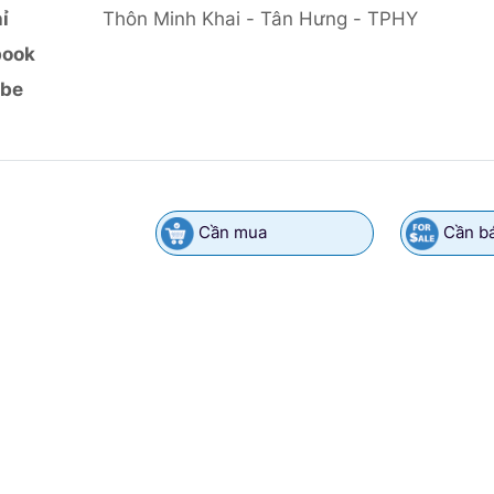
ỉ
Thôn Minh Khai - Tân Hưng - TPHY
book
ube
Cần mua
Cần b