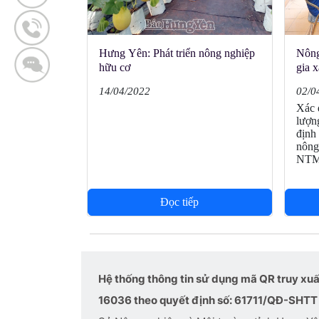
Hưng Yên: Phát triển nông nghiệp
Nông
hữu cơ
gia 
cao, 
14/04/2022
02/0
Xác 
lượn
định
nông
NTM k
Đọc tiếp
Hệ thống thông tin sử dụng mã QR truy xu
16036 theo quyết định số: 61711/QĐ-SHTT 