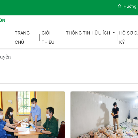
Hướng 
ỒN
TRANG
GIỚI
THÔNG TIN HỮU ÍCH
HỒ SƠ 
CHỦ
THIỆU
KÝ
huyện