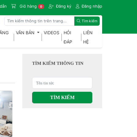
dẫn
Giỏ hàng
Đăng ký
Đăng nhập
0
Tìm kiếm
ĐĂNG
VĂN BẢN
VIDEOS
HỎI
LIÊN
ĐÁP
HỆ
TÌM KIẾM THÔNG TIN