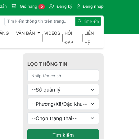
dẫn
Giỏ hàng
Đăng ký
Đăng nhập
0
Tìm kiếm
ĐĂNG
VĂN BẢN
VIDEOS
HỎI
LIÊN
ĐÁP
HỆ
LỌC THÔNG TIN
Tìm kiếm