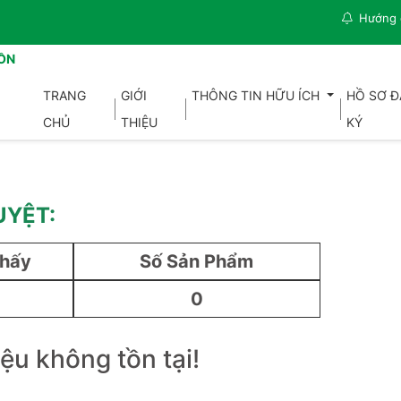
Hướng 
ỒN
TRANG
GIỚI
THÔNG TIN HỮU ÍCH
HỒ SƠ 
CHỦ
THIỆU
KÝ
UYỆT:
Thấy
Số Sản Phẩm
0
iệu không tồn tại!