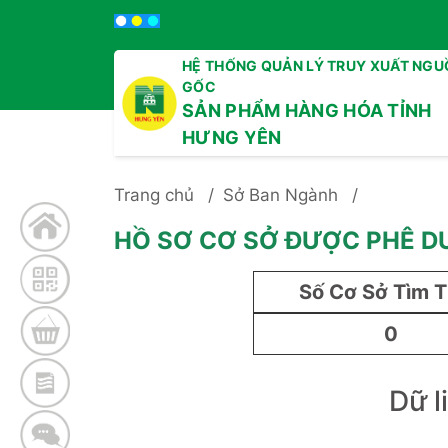
HỆ THỐNG QUẢN LÝ TRUY XUẤT NGU
GỐC
SẢN PHẨM HÀNG HÓA TỈNH
HƯNG YÊN
Trang chủ
Sở Ban Ngành
HỒ SƠ CƠ SỞ ĐƯỢC PHÊ D
Số Cơ Sở Tìm 
0
Dữ l