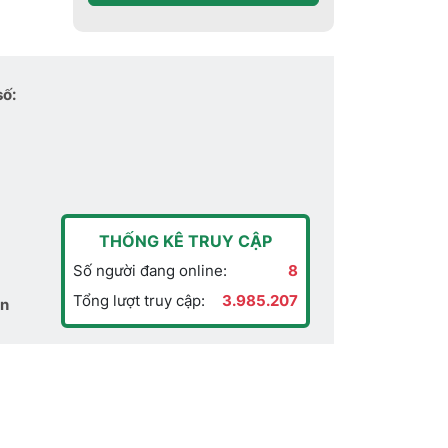
số:
THỐNG KÊ TRUY CẬP
Số người đang online:
8
Tổng lượt truy cập:
3.985.207
ển