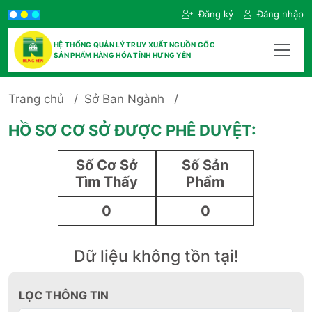
Đăng ký
Đăng nhập
HỆ THỐNG QUẢN LÝ TRUY XUẤT NGUỒN GỐC
SẢN PHẨM HÀNG HÓA TỈNH HƯNG YÊN
Trang chủ
Sở Ban Ngành
HỒ SƠ CƠ SỞ ĐƯỢC PHÊ DUYỆT:
Số Cơ Sở
Số Sản
Tìm Thấy
Phẩm
0
0
Dữ liệu không tồn tại!
LỌC THÔNG TIN