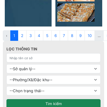
‹
1
2
3
4
5
6
7
8
9
10
...
LỌC THÔNG TIN
Tìm kiếm