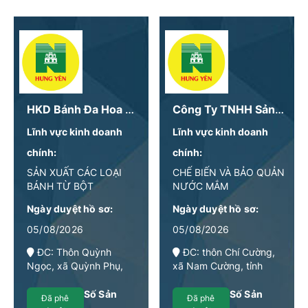
HKD Bánh Đa Hoa Ngọ
Công Ty TNHH Sản Xuất Và Chế Biến Thủy Hải Sản Số 06
Lĩnh vực kinh doanh
Lĩnh vực kinh doanh
chính:
chính:
SẢN XUẤT CÁC LOẠI
CHẾ BIẾN VÀ BẢO QUẢN
BÁNH TỪ BỘT
NƯỚC MẮM
Ngày duyệt hồ sơ:
Ngày duyệt hồ sơ:
05/08/2026
05/08/2026
ĐC: Thôn Quỳnh
ĐC: thôn Chí Cường,
Ngọc, xã Quỳnh Phụ,
xã Nam Cường, tỉnh
tỉnh Hưng Yên
Hưng Yên
Số Sản
Số Sản
Đã phê
Đã phê