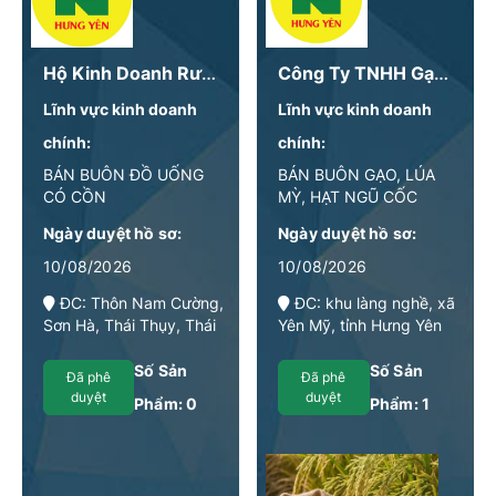
Hộ Kinh Doanh Rượu Thuyền Quan
Công Ty TNHH Gạo Tiến Phát
Lĩnh vực kinh doanh
Lĩnh vực kinh doanh
chính:
chính:
BÁN BUÔN ĐỒ UỐNG
BÁN BUÔN GẠO, LÚA
CÓ CỒN
MỲ, HẠT NGŨ CỐC
KHÁC, BỘT MỲ
Ngày duyệt hồ sơ:
Ngày duyệt hồ sơ:
10/08/2026
10/08/2026
ĐC: Thôn Nam Cường,
ĐC: khu làng nghề, xã
Sơn Hà, Thái Thụy, Thái
Yên Mỹ, tỉnh Hưng Yên
Bình
Số Sản
Số Sản
Đã phê
Đã phê
duyệt
duyệt
Phẩm:
0
Phẩm:
1