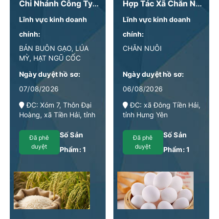
Chi Nhánh Công Ty Cổ Phần Vi Sinh Michiannai Thái Bình
Hợp Tác Xã Chăn Nuôi Tổng Hợp
Lĩnh vực kinh doanh
Lĩnh vực kinh doanh
chính:
chính:
BÁN BUÔN GẠO, LÚA
CHĂN NUÔI
MỲ, HẠT NGŨ CỐC
KHÁC, BỘT MỲ
Ngày duyệt hồ sơ:
Ngày duyệt hồ sơ:
07/08/2026
06/08/2026
ĐC: Xóm 7, Thôn Đại
ĐC: xã Đông Tiền Hải,
Hoàng, xã Tiền Hải, tỉnh
tỉnh Hưng Yên
Hưng Yên
Số Sản
Số Sản
Đã phê
Đã phê
duyệt
duyệt
Phẩm:
1
Phẩm:
1