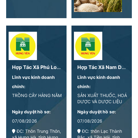
Hợp Tác Xã Phú Long
Hợp Tác Xã Nam Dược Hoàng Lương
Lĩnh vực kinh doanh
Lĩnh vực kinh doanh
chính:
chính:
TRỒNG CÂY HÀNG NĂM
SẢN XUẤT THUỐC, HOÁ
DƯỢC VÀ DƯỢC LIỆU
Ngày duyệt hồ sơ:
Ngày duyệt hồ sơ:
07/08/2026
07/08/2026
ĐC: Thôn Trung Thôn,
ĐC: thôn Lạc Thành
xã Hưng Hà, tỉnh Hưng
Bắc, xã Tiền Hải, tỉnh