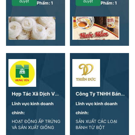
duyệt
duyệt
Phẩm:
1
Phẩm:
1
Hợp Tác Xã Dịch Vụ Nông Nghiệp Hà Thành
Công Ty TNHH Bánh Kẹo Đặc Sản Thiên Đức
Lĩnh vực kinh doanh
Lĩnh vực kinh doanh
chính:
chính:
HOẠT ĐỘNG ẤP TRỨNG
SẢN XUẤT CÁC LOẠI
VÀ SẢN XUẤT GIỐNG
BÁNH TỪ BỘT
GIA CẦM