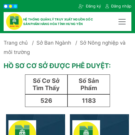
Đăng ký
Đăng nhập
HỆ THỐNG QUẢN LÝ TRUY XUẤT NGUỒN GỐC
SẢN PHẨM HÀNG HÓA TỈNH HƯNG YÊN
Trang chủ
Sở Ban Ngành
Sở Nông nghiệp và
môi trường
HỒ SƠ CƠ SỞ ĐƯỢC PHÊ DUYỆT:
Số Cơ Sở
Số Sản
Tìm Thấy
Phẩm
526
1183