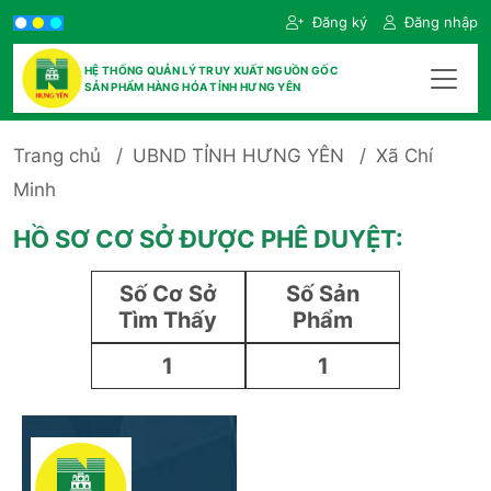
Đăng ký
Đăng nhập
HỆ THỐNG QUẢN LÝ TRUY XUẤT NGUỒN GỐC
SẢN PHẨM HÀNG HÓA TỈNH HƯNG YÊN
Trang chủ
UBND TỈNH HƯNG YÊN
Xã Chí
Minh
HỒ SƠ CƠ SỞ ĐƯỢC PHÊ DUYỆT:
Số Cơ Sở
Số Sản
Tìm Thấy
Phẩm
1
1