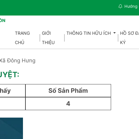
Hướng 
ỒN
TRANG
GIỚI
THÔNG TIN HỮU ÍCH
HỒ SƠ 
CHỦ
THIỆU
KÝ
Xã Đông Hưng
UYỆT:
Thấy
Số Sản Phẩm
4