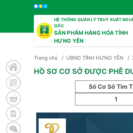
HỆ THỐNG QUẢN LÝ TRUY XUẤT NGU
GỐC
SẢN PHẨM HÀNG HÓA TỈNH
HƯNG YÊN
Trang chủ
UBND TỈNH HƯNG YÊN
HỒ SƠ CƠ SỞ ĐƯỢC PHÊ D
Số Cơ Sở Tìm 
1