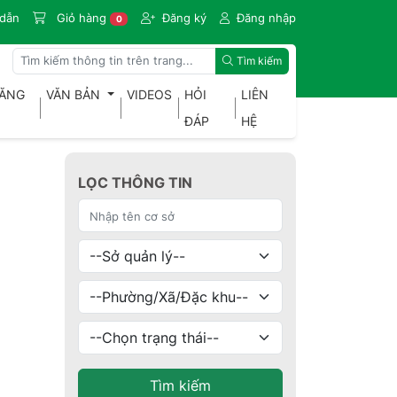
dẫn
Giỏ hàng
Đăng ký
Đăng nhập
0
Tìm kiếm
ĐĂNG
VĂN BẢN
VIDEOS
HỎI
LIÊN
ĐÁP
HỆ
LỌC THÔNG TIN
Tìm kiếm