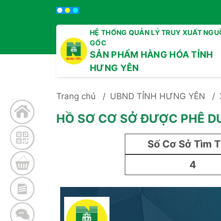
HỆ THỐNG QUẢN LÝ TRUY XUẤT NGU
GỐC
SẢN PHẨM HÀNG HÓA TỈNH
HƯNG YÊN
Trang chủ
UBND TỈNH HƯNG YÊN
HỒ SƠ CƠ SỞ ĐƯỢC PHÊ D
Số Cơ Sở Tìm 
4