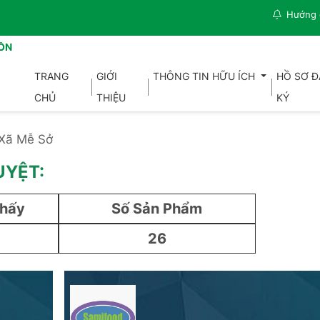
Hướng 
ỒN
TRANG
GIỚI
THÔNG TIN HỮU ÍCH
HỒ SƠ 
CHỦ
THIỆU
KÝ
Xã Mễ Sở
UYỆT:
Thấy
Số Sản Phẩm
26