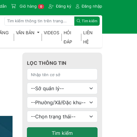
dẫn
Giỏ hàng
Đăng ký
Đăng nhập
0
Tìm kiếm
ĐĂNG
VĂN BẢN
VIDEOS
HỎI
LIÊN
ĐÁP
HỆ
LỌC THÔNG TIN
Tìm kiếm