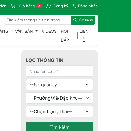
dẫn
Giỏ hàng
Đăng ký
Đăng nhập
0
Tìm kiếm
ĐĂNG
VĂN BẢN
VIDEOS
HỎI
LIÊN
ĐÁP
HỆ
LỌC THÔNG TIN
Tìm kiếm