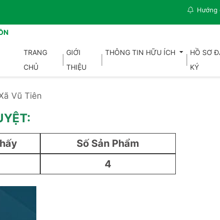
Hướng 
ỒN
TRANG
GIỚI
THÔNG TIN HỮU ÍCH
HỒ SƠ 
CHỦ
THIỆU
KÝ
Xã Vũ Tiên
UYỆT:
Thấy
Số Sản Phẩm
4