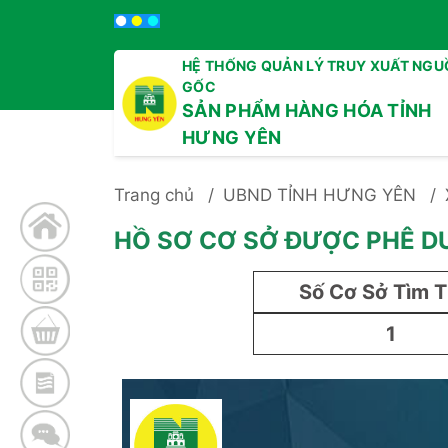
HỆ THỐNG QUẢN LÝ TRUY XUẤT NGU
GỐC
SẢN PHẨM HÀNG HÓA TỈNH
HƯNG YÊN
Trang chủ
UBND TỈNH HƯNG YÊN
HỒ SƠ CƠ SỞ ĐƯỢC PHÊ D
Số Cơ Sở Tìm 
1