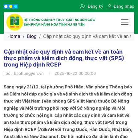
Đăng ký
Đăng nhập
HỆ THỐNG QUẢN LÝ TRUY XUẤT NGUỒN GỐC
SẢN PHẨM HÀNG HÓA TỈNH HƯNG YÊN
Home
Blog
Cập nhật các quy định và cam kết về an toà
Cập nhật các quy định và cam kết về an toàn
thực phẩm và kiểm dịch động, thực vật (SPS)
trong Hiệp định RCEP
ng bởi:
baohungyen.vn
2025-10-22 00:00:00
Sáng ngày 21/10, tại phường Phố Hiến, Văn phòng Thông báo
và Điểm hỏi đáp quốc gia về vệ sinh dịch tễ và kiểm dịch động
thực vật Việt Nam (Văn phòng SPS Việt Nam) thuộc Bộ Nông
nghiệp và Môi trường phối hợp với Sở Nông nghiệp và Môi
trường tổ chức hội nghị cập nhật các quy định và cam kết về
an toàn thực phẩm và kiểm dịch động, thực vật (SPS) trong
Hiệp định RCEP (ASEAN với Trung Quốc, Hàn Quốc, Nhật Bản,
Australia và New Zealand). Dự hội nghị có đại diện lãnh đạo